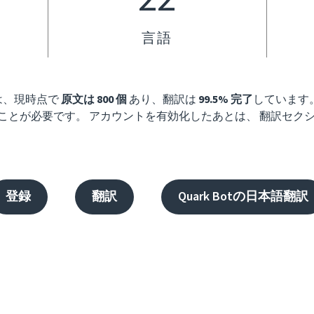
言語
には、現時点で
原文は 800 個
あり、翻訳は
99.5% 完了
しています。 
ことが必要です。 アカウントを有効化したあとは、 翻訳セクシ
登録
翻訳
Quark Botの日本語翻訳