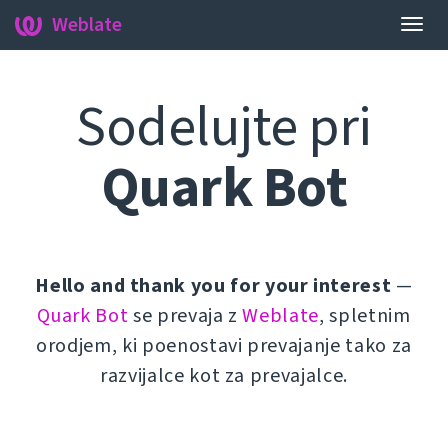
Weblate
Prekl
krma
Sodelujte pri
Quark Bot
Hello and thank you for your interest
—
Quark Bot
se prevaja z
Weblate
, spletnim
orodjem, ki poenostavi prevajanje tako za
razvijalce kot za prevajalce.