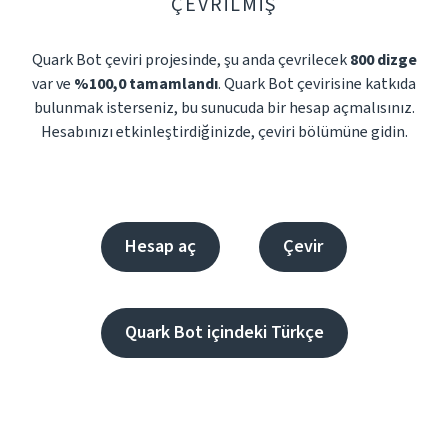
ÇEVRILMIŞ
Quark Bot çeviri projesinde, şu anda çevrilecek
800 dizge
var ve
%100,0 tamamlandı
. Quark Bot çevirisine katkıda
bulunmak isterseniz, bu sunucuda bir hesap açmalısınız.
Hesabınızı etkinleştirdiğinizde, çeviri bölümüne gidin.
Hesap aç
Çevir
Quark Bot içindeki Türkçe