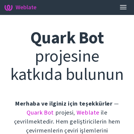
Weblate
Gezi
aç/k
Quark Bot
projesine
katkıda bulunun
Merhaba ve ilginiz için teşekkürler
—
Quark Bot
projesi,
Weblate
ile
çevrilmektedir. Hem geliştiricilerin hem
çevirmenlerin çeviri işlemlerini