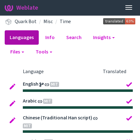
Weblate
Togg
navig
Quark Bot
Misc
Time
Languages
Info
Search
Insights
Files
Tools
Language
Translated
English
MIT
Arabic
MIT
Chinese (Traditional Han script)
MIT