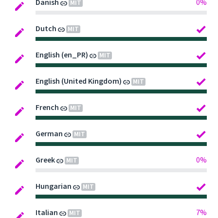
Danish
0%
MIT
Dutch
MIT
English (en_PR)
MIT
English (United Kingdom)
MIT
French
MIT
German
MIT
Greek
0%
MIT
Hungarian
MIT
Italian
7%
MIT